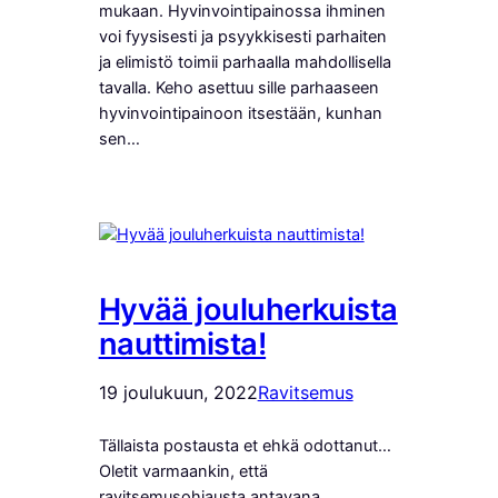
mukaan. Hyvinvointipainossa ihminen
voi fyysisesti ja psyykkisesti parhaiten
ja elimistö toimii parhaalla mahdollisella
tavalla. Keho asettuu sille parhaaseen
hyvinvointipainoon itsestään, kunhan
sen…
Hyvää jouluherkuista
nauttimista!
19 joulukuun, 2022
Ravitsemus
Tällaista postausta et ehkä odottanut…
Oletit varmaankin, että
ravitsemusohjausta antavana