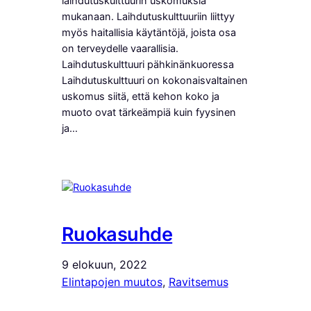
laihdutuskulttuurin uskomuksia
mukanaan. Laihdutuskulttuuriin liittyy
myös haitallisia käytäntöjä, joista osa
on terveydelle vaarallisia.
Laihdutuskulttuuri pähkinänkuoressa
Laihdutuskulttuuri on kokonaisvaltainen
uskomus siitä, että kehon koko ja
muoto ovat tärkeämpiä kuin fyysinen
ja…
Ruokasuhde
9 elokuun, 2022
Elintapojen muutos
, 
Ravitsemus