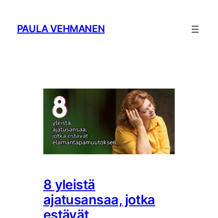
Siirry
sisältöön
PAULA VEHMANEN
8 yleistä
ajatusansaa, jotka
estävät