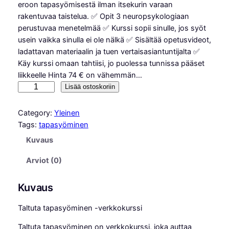
eroon tapasyömisestä ilman itsekurin varaan
rakentuvaa taistelua. ✅ Opit 3 neuropsykologiaan
perustuvaa menetelmää ✅ Kurssi sopii sinulle, jos syöt
usein vaikka sinulla ei ole nälkä ✅ Sisältää opetusvideot,
ladattavan materiaalin ja tuen vertaisasiantuntijalta ✅
Käy kurssi omaan tahtiisi, jo puolessa tunnissa pääset
liikkeelle Hinta 74 € on vähemmän…
T
Lisää ostoskoriin
a
l
Category:
Yleinen
t
Tags:
tapasyöminen
u
Kuvaus
t
a
Arviot (0)
t
a
Kuvaus
p
a
Taltuta tapasyöminen -verkkokurssi
s
Taltuta tapasyöminen on verkkokurssi, joka auttaa
y