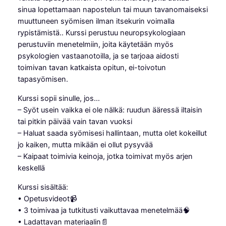
sinua lopettamaan napostelun tai muun tavanomaiseksi
ö
muuttuneen syömisen ilman itsekurin voimalla
m
rypistämistä.. Kurssi perustuu neuropsykologiaan
i
perustuviin menetelmiin, joita käytetään myös
n
psykologien vastaanotoilla, ja se tarjoaa aidosti
e
toimivan tavan katkaista opitun, ei-toivotun
n
tapasyömisen.
4
v
Kurssi sopii sinulle, jos…
i
– Syöt usein vaikka ei ole nälkä: ruudun ääressä iltaisin
i
tai pitkin päivää vain tavan vuoksi
k
– Haluat saada syömisesi hallintaan, mutta olet kokeillut
o
jo kaiken, mutta mikään ei ollut pysyvää
s
– Kaipaat toimivia keinoja, jotka toimivat myös arjen
s
keskellä
a
m
Kurssi sisältää:
ä
• Opetusvideot📹
ä
• 3 toimivaa ja tutkitusti vaikuttavaa menetelmää🧠
r
• Ladattavan materiaalin📄