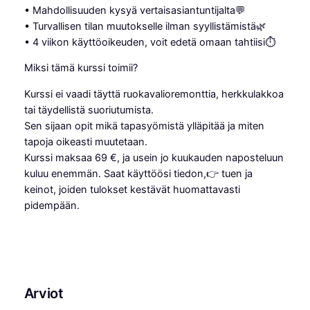
ä
• Mahdollisuuden kysyä vertaisasiantuntijalta💬
• Turvallisen tilan muutokselle ilman syyllistämistä🌿
• 4 viikon käyttöoikeuden, voit edetä omaan tahtiisi⏱
Miksi tämä kurssi toimii?
Kurssi ei vaadi täyttä ruokavalioremonttia, herkkulakkoa
tai täydellistä suoriutumista.
Sen sijaan opit mikä tapasyömistä ylläpitää ja miten
tapoja oikeasti muutetaan.
Kurssi maksaa 69 €, ja usein jo kuukauden naposteluun
kuluu enemmän. Saat käyttöösi tiedon,👉 tuen ja
keinot, joiden tulokset kestävät huomattavasti
pidempään.
Arviot