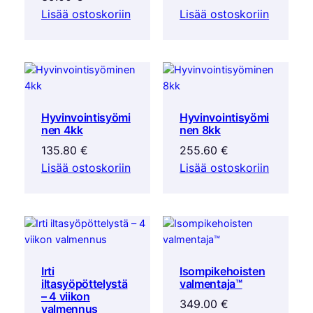
Lisää ostoskoriin
Lisää ostoskoriin
Hyvinvointisyömi
Hyvinvointisyömi
nen 4kk
nen 8kk
135.80
€
255.60
€
Lisää ostoskoriin
Lisää ostoskoriin
Irti
Isompikehoisten
iltasyöpöttelystä
valmentaja™
– 4 viikon
349.00
€
valmennus