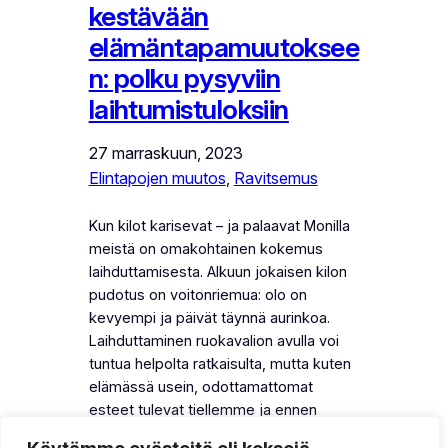
kestävään
elämäntapamuutoksee
n: polku pysyviin
laihtumistuloksiin
27 marraskuun, 2023
Elintapojen muutos
, 
Ravitsemus
Kun kilot karisevat – ja palaavat Monilla
meistä on omakohtainen kokemus
laihduttamisesta. Alkuun jokaisen kilon
pudotus on voitonriemua: olo on
kevyempi ja päivät täynnä aurinkoa.
Laihduttaminen ruokavalion avulla voi
tuntua helpolta ratkaisulta, mutta kuten
elämässä usein, odottamattomat
esteet tulevat tiellemme ja ennen
pitkää, kadonneet kilot löytävät tiensä