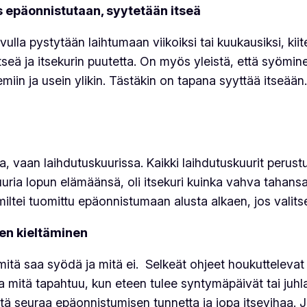
os epäonnistutaan, syytetään itseä
ulla pystytään laihtumaan viikoiksi tai kuukausiksi, kiit
tseä ja itsekurin puutetta. On myös yleistä, että syömin
emiin ja usein ylikin. Tästäkin on tapana syyttää itseään
 vaan laihdutuskuurissa. Kaikki laihdutuskuurit perustuv
ia lopun elämäänsä, oli itsekuri kuinka vahva tahansa. 
iltei tuomittu epäonnistumaan alusta alkaen, jos valitse
ien kieltäminen
mitä saa syödä ja mitä ei. Selkeät ohjeet houkuttelevat 
Ja mitä tapahtuu, kun eteen tulee syntymäpäivät tai ju
ä seuraa epäonnistumisen tunnetta ja jopa itsevihaa. Ja