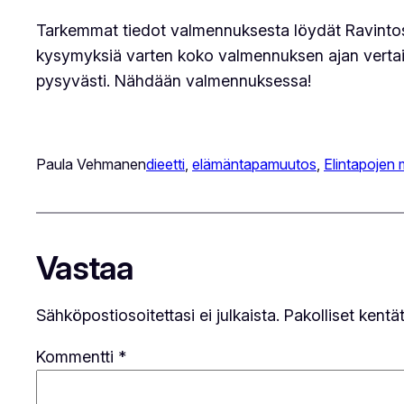
Tarkemmat tiedot valmennuksesta löydät Ravintostar
kysymyksiä varten koko valmennuksen ajan vertaisy
pysyvästi. Nähdään valmennuksessa!
Paula Vehmanen
dieetti
, 
elämäntapamuutos
, 
Elintapojen
Vastaa
Sähköpostiosoitettasi ei julkaista.
Pakolliset kentä
Kommentti
*