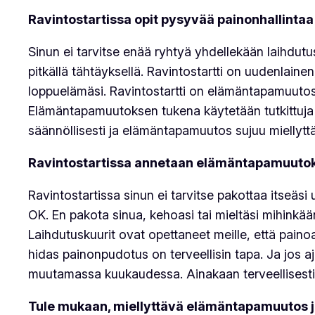
Ravintostartissa opit pysyvää painonhallintaa
Sinun ei tarvitse enää ryhtyä yhdellekään laihdutus
pitkällä tähtäyksellä. Ravintostartti on uudenlain
loppuelämäsi. Ravintostartti on elämäntapamuutos
Elämäntapamuutoksen tukena käytetään tutkittuja 
säännöllisesti ja elämäntapamuutos sujuu miellytt
Ravintostartissa annetaan elämäntapamuutokse
Ravintostartissa sinun ei tarvitse pakottaa itseä
OK. En pakota sinua, kehoasi tai mieltäsi mihinkää
Laihdutuskuurit ovat opettaneet meille, että paino
hidas painonpudotus on terveellisin tapa. Ja jos aja
muutamassa kuukaudessa. Ainakaan terveellisesti
Tule mukaan, miellyttävä elämäntapamuutos ja