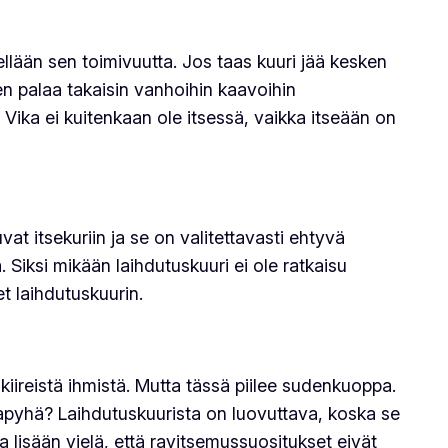
ellään sen toimivuutta. Jos taas kuuri jää kesken
en palaa takaisin vanhoihin kaavoihin
. Vika ei kuitenkaan ole itsessä, vaikka itseään on
at itsekuriin ja se on valitettavasti ehtyvä
Siksi mikään laihdutuskuuri ei ole ratkaisu
t laihdutuskuurin.
kiireistä ihmistä. Mutta tässä piilee sudenkuoppa.
hlapyhä? Laihdutuskuurista on luovuttava, koska se
 lisään vielä, että ravitsemussuositukset eivät