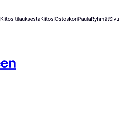
a
Kiitos tilauksesta
Kiitos!
Ostoskori
Paula
Ryhmät
Sivu
een