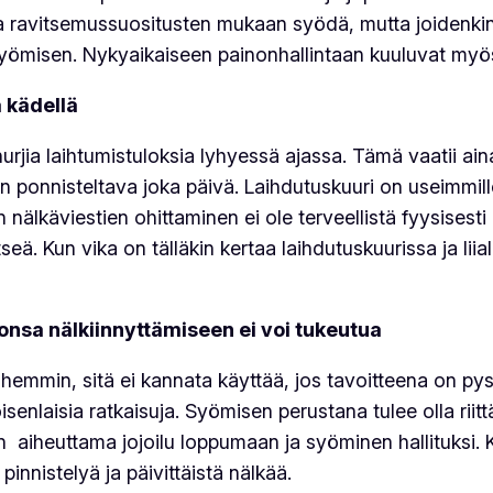
a ravitsemussuositusten mukaan syödä, mutta joidenkin
n syömisen. Nykyaikaiseen painonhallintaan kuuluvat myö
 kädellä
urjia laihtumistuloksia lyhyessä ajassa. Tämä vaatii ai
n ponnisteltava joka päivä. Laihdutuskuuri on useimmill
n nälkäviestien ohittaminen ei ole terveellistä fyysisesti
seä. Kun vika on tälläkin kertaa laihdutuskuurissa ja lii
onsa nälkiinnyttämiseen ei voi tukeutua
hemmin, sitä ei kannata käyttää, jos tavoitteena on pys
senlaisia ratkaisuja. Syömisen perustana tulee olla riitt
en aiheuttama jojoilu loppumaan ja syöminen hallituksi. 
 pinnistelyä ja päivittäistä nälkää.