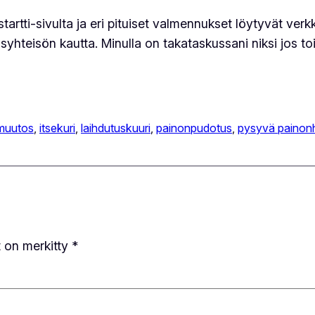
tti-sivulta ja eri pituiset valmennukset löytyvät verk
hteisön kautta. Minulla on takataskussani niksi jos to
 muutos
, 
itsekuri
, 
laihdutuskuuri
, 
painonpudotus
, 
pysyvä painonh
t on merkitty
*