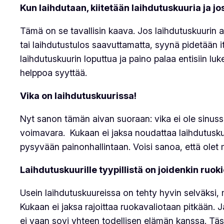
Kun laihdutaan, kiitetään laihdutuskuuria ja j
Tämä on se tavallisin kaava. Jos laihdutuskuurin av
tai laihdutustulos saavuttamatta, syynä pidetään i
laihdutuskuurin loputtua ja paino palaa entisiin luk
helppoa syyttää.
Vika on laihdutuskuurissa!
Nyt sanon tämän aivan suoraan: vika ei ole sinussa,
voimavara. Kukaan ei jaksa noudattaa laihdutuskuur
pysyvään painonhallintaan. Voisi sanoa, että olet m
Laihdutuskuurille tyypillistä on joidenkin ruok
Usein laihdutuskuureissa on tehty hyvin selväksi, 
Kukaan ei jaksa rajoittaa ruokavaliotaan pitkään. 
ei vaan sovi yhteen todellisen elämän kanssa. Täst