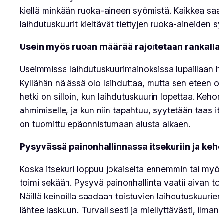
kiellä minkään ruoka-aineen syömistä. Kaikkea sa
laihdutuskuurit kieltävät tiettyjen ruoka-aineide
Usein myös ruoan määrää rajoitetaan rankalla
Useimmissa laihdutuskuurimainoksissa lupaillaan h
Kyllähän nälässä olo laihduttaa, mutta sen eteen o
hetki on silloin, kun laihdutuskuurin lopettaa. Keho
ahmimiselle, ja kun niin tapahtuu, syytetään taas it
on tuomittu epäonnistumaan alusta alkaen.
Pysyvässä painonhallinnassa itsekuriin ja keh
Koska itsekuri loppuu jokaiselta ennemmin tai myö
toimi sekään. Pysyvä painonhallinta vaatii aivan toi
Näillä keinoilla saadaan toistuvien laihdutuskuuri
lähtee laskuun. Turvallisesti ja miellyttävästi, ilman