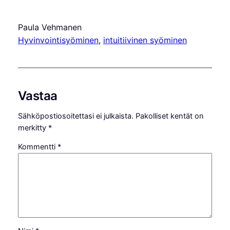
Paula Vehmanen
Hyvinvointisyöminen
, 
intuitiivinen syöminen
Vastaa
Sähköpostiosoitettasi ei julkaista.
Pakolliset kentät on
merkitty
*
Kommentti
*