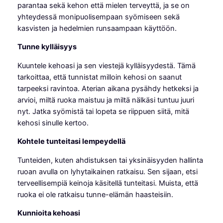
parantaa sekä kehon että mielen terveyttä, ja se on
yhteydessä monipuolisempaan syömiseen sekä
kasvisten ja hedelmien runsaampaan käyttöön.
Tunne kylläisyys
Kuuntele kehoasi ja sen viestejä kylläisyydestä. Tämä
tarkoittaa, että tunnistat milloin kehosi on saanut
tarpeeksi ravintoa. Aterian aikana pysähdy hetkeksi ja
arvioi, miltä ruoka maistuu ja miltä nälkäsi tuntuu juuri
nyt. Jatka syömistä tai lopeta se riippuen siitä, mitä
kehosi sinulle kertoo.
Kohtele tunteitasi lempeydellä
Tunteiden, kuten ahdistuksen tai yksinäisyyden hallinta
ruoan avulla on lyhytaikainen ratkaisu. Sen sijaan, etsi
terveellisempiä keinoja käsitellä tunteitasi. Muista, että
ruoka ei ole ratkaisu tunne-elämän haasteisiin.
Kunnioita kehoasi