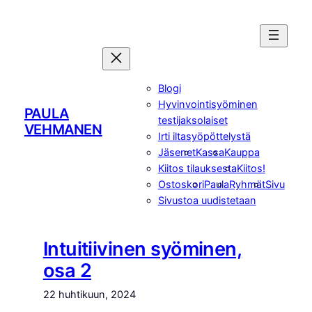
Siirry
sisältöön
Blogi
Hyvinvointisyöminen
PAULA
testijaksolaiset
VEHMANEN
Irti iltasyöpöttelystä
Jäsenet
Kassa
Kauppa
Kiitos tilauksesta
Kiitos!
Ostoskori
Paula
Ryhmät
Sivu
Sivustoa uudistetaan
Intuitiivinen syöminen,
osa 2
22 huhtikuun, 2024