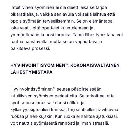
Intuitiivinen syöminen ei ole dieetti eikä se tarjoa
pikaratkaisuja, vaikka sen avulla voi sekä laihtua että
oppia syömään terveellisemmin. Se on elämäntapa,
joka vaatii, että opettelet kuuntelemaan ja
ymmärtämään kehosi tarpeita. Tämä lähestymistapa voi
tuntua haastavalta, mutta se on vapauttava ja
palkitseva prosessi.
HYVINVOINTISYÖMINEN™: KOKONAISVALTAINEN
LÄHESTYMISTAPA
Hyvinvointisyöminen™ seuraa pääpiirteissään
intuitiivisen syömisen periaatteita. Se tarkoittaa, että
syöt sopusoinnussa kehosi nälkä- ja
kylläisyyssignaalien kanssa, tarjoat itsellesi ravitsevaa
ruokaa ja herkkujakin. Kun ruoka ei hallitse ajatuksiasi,
voit nauttia syömisestä rennosti ja ilman stressiä.