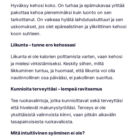
Hyväksy kehosi koko. On turhaa ja epämukavaa yrittää
pakottaa kehoa pienemmäksi kuin luonto on sen
tarkoittanut. On vaikeaa hylätä laihdutuskulttuuri ja sen
uskomukset, jos olet epärealistinen ja ylikriittinen kehosi
koon suhteen.
Liikunta – tunne ero kehossasi
Liikunta ei ole kalorien polttamista varten, vaan kehosi
ja mielesi virkistämiseksi. Keskity siihen, miltä
liikkuminen tuntuu, ja huomaat, että liikunta voi olla
nautinnollinen osa päivääsi, ei pakollinen suoritus.
Kunnioita terveyttäsi – lempeä ravitsemus
Tee ruokavalintoja, jotka kunnioittavat sekä terveyttäsi
että hivelevät makunystyröitäsi. Terveys ei ole
yksittäisistä valinnoista kiinni, vaan pitkän aikavälin
tasapainoisesta ruokavaliosta.
Mitä intuitiivinen syöminen ei ole?