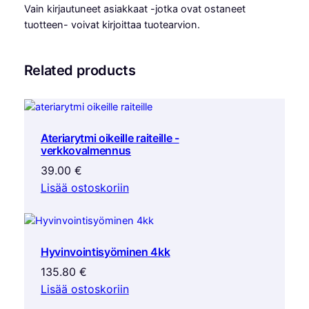
Vain kirjautuneet asiakkaat -jotka ovat ostaneet
s
tuotteen- voivat kirjoittaa tuotearvion.
y
ö
m
Related products
i
n
e
n
Ateriarytmi oikeille raiteille -
1
verkkovalmennus
2
39.00
€
k
Lisää ostoskoriin
k
m
ä
ä
r
Hyvinvointisyöminen 4kk
ä
135.80
€
Lisää ostoskoriin