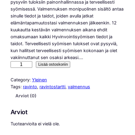
pysyviin tuloksiin painonhallinnassa ja terveellisesti
syömisessä. Valmennuksen monipuolinen sisältö antaa
sinulle tiedot ja taidot, joiden avulla jatkat
elämäntapamuutostasi valmennuksen jälkeenkin. 12
kuukautta kestävän valmennuksen aikana ehdit
omaksumaan kaikki Hyvinvointisyömisen tiedot ja
taidot. Terveellisesti syömisen tulokset ovat pysyviä,
kun hallitset terveellisesti syömisen kokonaan ja olet
vakiinnuttanut sen osaksi arkeasi.…
H
Lisää ostoskoriin
y
v
Category:
Yleinen
i
Tags:
ravinto
, 
ravintostartti
, 
valmennus
n
Arviot (0)
v
o
Arviot
i
n
Tuotearvioita ei vielä ole.
t
i