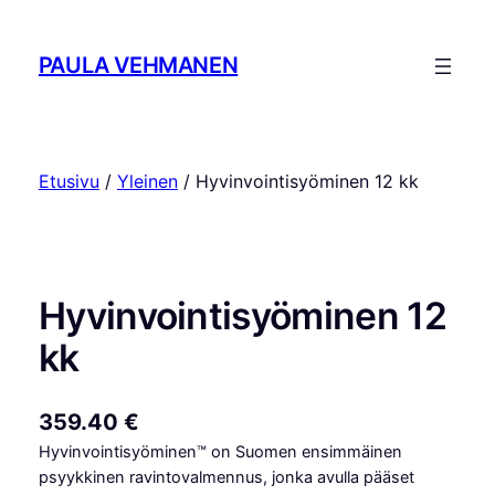
Siirry
sisältöön
PAULA VEHMANEN
Etusivu
/
Yleinen
/ Hyvinvointisyöminen 12 kk
Hyvinvointisyöminen 12
kk
359.40
€
Hyvinvointisyöminen™ on Suomen ensimmäinen
psyykkinen ravintovalmennus, jonka avulla pääset