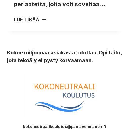
periaatetta, joita voit soveltaa…
MOTIVOIVA
LUE LISÄÄ
HAASTATTELU
PERSONAL
TRAINERILLE
Kolme miljoonaa asiakasta odottaa. Opi taito,
jota tekoäly ei pysty korvaamaan.
kokoneutraalikoulutus@paulavehmanen.fi