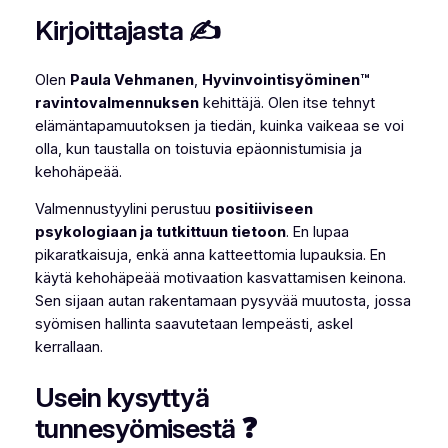
Kirjoittajasta ✍️
Olen
Paula Vehmanen
,
Hyvinvointisyöminen™
ravinto
valmennuksen
kehittäjä. Olen itse tehnyt
elämäntapamuutoksen ja tiedän, kuinka vaikeaa se voi
olla, kun taustalla on toistuvia epäonnistumisia ja
kehohäpeää.
Valmennustyylini perustuu
positiiviseen
psykologiaan ja tutkittuun tietoon
. En lupaa
pikaratkaisuja, enkä anna katteettomia lupauksia. En
käytä kehohäpeää motivaation kasvattamisen keinona.
Sen sijaan autan rakentamaan pysyvää muutosta, jossa
syömisen hallinta saavutetaan lempeästi, askel
kerrallaan.
Usein kysyttyä
tunnesyömisestä ❓