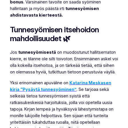
bonus
. Varsinainen tavoite on saada syöminen
hallintaan ja myös päästä irti
tunnesyömisen
ahdistavasta kierteestä.
Tunnesyömisen itsehoidon
mahdollisuudet 🌿
Jos
tunnesyömisestä
on muodostunut hallitsematon
kierre, ei tilanne ole silti toivoton. Ensimmäinen askel voi
olla kokeilla itsehoitoa, ja on tärkeää tietää, että siihen
on olemassa hyviä, tutkittuun tietoon perustuvia väyliä.
Yksi erinomainen apuväline on
Katarina Meskasen
kirja “Pysäytä tunnesyöminen”
. Se tarjoaa sekä
selkeää tietoa tunnesyömisen syistä että
ratkaisukeskeisiä harjoituksia, joilla voi opetella uusia
tapoja. Kirjan lempeä ja hyväksyvä lähestymistapa on
monille lukijoille helpottava. Sen sijaan että tunteita
yritettäisiin tukahduttaa ruoalla, niitä opetellaan