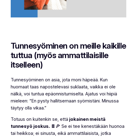
Tunnesyöminen on meille kaikille
tuttua (myös ammattilaisille
itselleen)
Tunnesyöminen on asia, jota moni häpeää. Kun
huomaat taas napostelevasi suklaata, vaikka ei ole
nälkä, voi tuntua epäonnistumiselta. Ajatus voi hiipiä
mieleen:
“En pysty hallitsemaan
syömistäni
. Minussa
täytyy olla vikaa.”
Totuus on kuitenkin se, että
jokainen meistä
tunnesyö joskus.
🍫🍕 Se ei tee kenestäkään huonoa
tai heikkoa; ei sinusta, eikä ammattilaisista, jotka