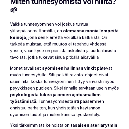
Miten tunnesyömistä voi hillitä?
🌱
Vaikka tunnesyöminen voi joskus tuntua
ylitsepääsemättömältä, on
olemassa monia lempeitä
keinoja
, joilla sen kierrettä voi alkaa katkaista. On
tärkeää muistaa, että muutos ei tapahdu yhdessä
yössä, vaan kyse on pienistä askelista ja uudenlaisista
tavoista, jotka tukevat sinua pitkällä aikavälillä.
Monet tavalliset
syömisen hallinnan vinkit
pätevät
myös tunnesyöjille. Silti pelkät ravinto-ohjeet eivät
usein riitä, koska tunnesyöminen liittyy vahvasti myös
psyykkiseen puoleen. Siksi rinnalle tarvitaan usein myös
psykologista tukea ja omien ajatusmallien
työstämistä
. Tunnesyömisestä irti pääseminen
onnistuu parhaiten, kun yhdistetään käytännön
syömisen taidot ja mielen kanssa työskentely.
Yksi tärkeimmistä keinoista on
tasaisen ateriarytmin