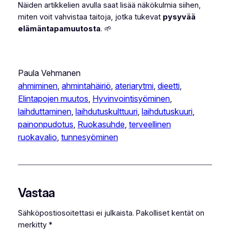
Näiden artikkelien avulla saat lisää näkökulmia siihen,
miten voit vahvistaa taitoja, jotka tukevat
pysyvää
elämäntapamuutosta
. 🌱
Paula Vehmanen
ahmiminen
, 
ahmintahäiriö
, 
ateriarytmi
, 
dieetti
, 
Elintapojen muutos
, 
Hyvinvointisyöminen
, 
laihduttaminen
, 
laihdutuskulttuuri
, 
laihdutuskuuri
, 
painonpudotus
, 
Ruokasuhde
, 
terveellinen
ruokavalio
, 
tunnesyöminen
Vastaa
Sähköpostiosoitettasi ei julkaista.
Pakolliset kentät on
merkitty
*