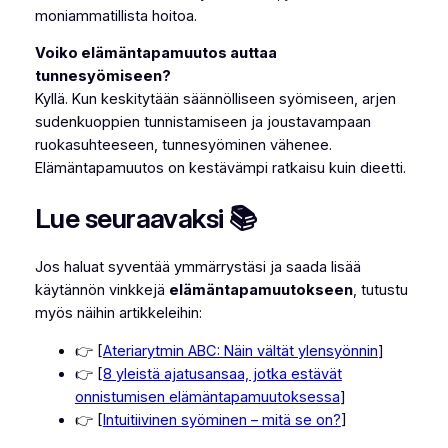
moniammatillista hoitoa.
Voiko elämäntapamuutos auttaa
tunnesyömiseen?
Kyllä. Kun keskitytään säännölliseen syömiseen, arjen
sudenkuoppien tunnistamiseen ja joustavampaan
ruokasuhteeseen, tunnesyöminen vähenee.
Elämäntapamuutos on kestävämpi ratkaisu kuin dieetti.
Lue seuraavaksi 📚
Jos haluat syventää ymmärrystäsi ja saada lisää
käytännön vinkkejä
elämäntapamuutokseen
, tutustu
myös näihin artikkeleihin:
👉 [
Ateriarytmin ABC: Näin vältät ylensyönnin
]
👉 [
8 yleistä ajatusansaa, jotka estävät
onnistumisen elämäntapamuutoksessa
]
👉 [
Intuitiivinen syöminen – mitä se on?
]