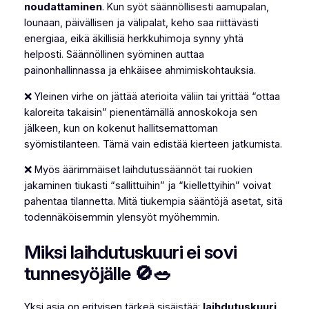
noudattaminen
. Kun syöt säännöllisesti aamupalan,
lounaan, päivällisen ja välipalat, keho saa riittävästi
energiaa, eikä äkillisiä herkkuhimoja synny yhtä
helposti. Säännöllinen syöminen auttaa
painonhallinnassa ja ehkäisee ahmimiskohtauksia.
❌ Yleinen virhe on jättää aterioita väliin tai yrittää “ottaa
kaloreita takaisin” pienentämällä annoskokoja sen
jälkeen, kun on kokenut hallitsemattoman
syömistilanteen. Tämä vain edistää kierteen jatkumista.
❌ Myös äärimmäiset laihdutussäännöt tai ruokien
jakaminen tiukasti “sallittuihin” ja “kiellettyihin” voivat
pahentaa tilannetta. Mitä tiukempia sääntöjä asetat, sitä
todennäköisemmin ylensyöt myöhemmin.
Miksi laihdutuskuuri ei sovi
tunnesyöjälle 🚫🥗
Yksi asia on erityisen tärkeä sisäistää:
laihdutuskuuri