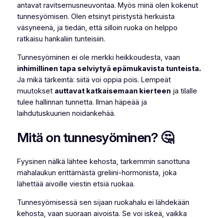
antavat ravitsemusneuvontaa. Myös minä olen kokenut
tunnesyömisen. Olen etsinyt piristystä herkuista
väsyneenä, ja tiedän, että silloin ruoka on helppo
ratkaisu hankaliin tunteisiin.
Tunnesyöminen ei ole merkki heikkoudesta, vaan
inhimillinen tapa selviytyä epämukavista tunteista.
Ja mikä tärkeintä: siitä voi oppia pois. Lempeät
muutokset
auttavat katkaisemaan kierteen
ja tilalle
tulee hallinnan tunnetta. Ilman häpeää ja
laihdutuskuurien noidankehää.
Mitä on tunnesyöminen? 🤔
Fyysinen nälkä lähtee kehosta, tarkemmin sanottuna
mahalaukun erittämästä
greliini
-hormonista, joka
lähettää aivoille viestin etsiä ruokaa.
Tunnesyömisessä sen sijaan ruokahalu ei lähdekään
kehosta, vaan suoraan aivoista. Se voi iskeä, vaikka