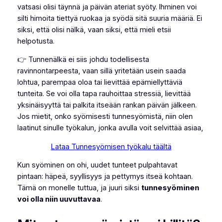
vatsasi olisi täynnä ja päivän ateriat syöty. Ihminen voi
silti himoita tiettyä ruokaa ja syödä sitä suuria määriä. Ei
siksi, että olisi nälkä, vaan siksi, että mieli etsii
helpotusta.
👉 Tunnenälkä ei siis johdu todellisesta
ravinnontarpeesta, vaan sillä yritetään usein saada
lohtua, parempaa oloa tai lievittää epämiellyttäviä
tunteita. Se voi olla tapa rauhoittaa stressiä, lievittää
yksinäisyyttä tai palkita itseään rankan päivän jälkeen.
Jos mietit, onko syömisesti tunnesyömistä, niin olen
laatinut sinulle työkalun, jonka avulla voit selvittää asiaa,
Lataa Tunnesyömisen työkalu täältä
Kun syöminen on ohi, uudet tunteet pulpahtavat
pintaan: häpeä, syyllisyys ja pettymys itseä kohtaan.
Tämä on monelle tuttua, ja juuri siksi
tunnesyöminen
voi olla niin uuvuttavaa
.