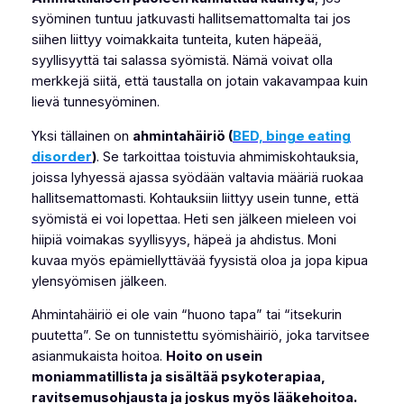
syöminen tuntuu jatkuvasti hallitsemattomalta tai jos
siihen liittyy voimakkaita tunteita, kuten häpeää,
syyllisyyttä tai salassa syömistä. Nämä voivat olla
merkkejä siitä, että taustalla on jotain vakavampaa kuin
lievä tunnesyöminen.
Yksi tällainen on
ahmintahäiriö (
BED, binge eating
disorder
)
. Se tarkoittaa toistuvia ahmimiskohtauksia,
joissa lyhyessä ajassa syödään valtavia määriä ruokaa
hallitsemattomasti. Kohtauksiin liittyy usein tunne, että
syömistä ei voi lopettaa. Heti sen jälkeen mieleen voi
hiipiä voimakas syyllisyys, häpeä ja ahdistus. Moni
kuvaa myös epämiellyttävää fyysistä oloa ja jopa kipua
ylensyömisen jälkeen.
Ahmintahäiriö ei ole vain “huono tapa” tai “itsekurin
puutetta”. Se on tunnistettu syömishäiriö, joka tarvitsee
asianmukaista hoitoa.
Hoito on usein
moni
ammatillista
ja sisältää psykoterapiaa,
ravitsemusohjausta ja joskus myös lääkehoitoa.