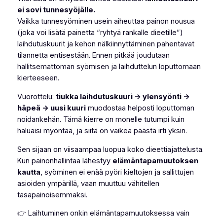
ei sovi tunnesyöjälle.
Vaikka tunnesyöminen usein aiheuttaa painon nousua
(joka voi lisätä painetta “ryhtyä rankalle dieetille”)
laihdutuskuurit ja kehon nälkiinnyttäminen pahentavat
tilannetta entisestään. Ennen pitkää joudutaan
hallitsemattoman syömisen ja laihduttelun loputtomaan
kierteeseen.
Vuorottelu:
tiukka laihdutuskuuri → ylensyönti →
häpeä → uusi kuuri
muodostaa helposti loputtoman
noidankehän. Tämä kierre on monelle tutumpi kuin
haluaisi myöntää, ja siitä on vaikea päästä irti yksin.
Sen sijaan on viisaampaa luopua koko dieettiajattelusta.
Kun painonhallintaa lähestyy
elämäntapamuutoksen
kautta
, syöminen ei enää pyöri kieltojen ja sallittujen
asioiden ympärillä, vaan muuttuu vähitellen
tasapainoisemmaksi.
👉 Laihtuminen onkin elämäntapamuutoksessa vain