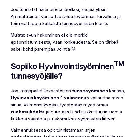
Jos tunnistat näitä oireita itselläsi, älä jää yksin.
Ammattilainen voi auttaa sinua löytämään turvallisia ja
toimivia tapoja katkaista tunnesyömisen kierre.
Muista: avun hakeminen ei ole merkki
epäonnistumisesta, vaan rohkeudesta. Se on tärkeä
askel kohti parempaa vointia 💛
TM
Sopiiko Hyvinvointisyöminen
tunnesyöjälle?
Jos kamppailet lieväasteisen
tunnesyömisen
kanssa,
Hyvinvointisyöminen™-valmennus
voi auttaa myös
sinua. Valmennuksessa työstetään myös omaa
ruokasuhdetta
ja puretaan laihdutuskulttuurin luomia
tiukkoja sääntöjä ja uskomuksia syömiseen liittyen.
Valmennuksessa opit tunnistamaan arjen