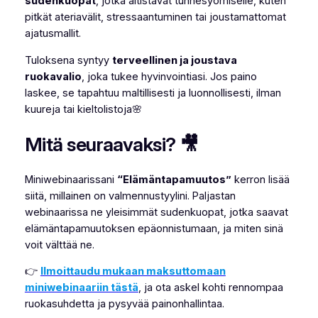
sudenkuopat
, jotka altistavat tunnesyömiselle, kuten
pitkät ateriavälit, stressaantuminen tai joustamattomat
ajatusmallit.
Tuloksena syntyy
terveellinen ja joustava
ruokavalio
, joka tukee hyvinvointiasi. Jos paino
laskee, se tapahtuu maltillisesti ja luonnollisesti, ilman
kuureja tai kieltolistoja🌸
Mitä seuraavaksi? 🎥
Miniwebinaarissani
“Elämäntapamuutos”
kerron lisää
siitä, millainen on valmennustyylini. Paljastan
webinaarissa ne yleisimmät sudenkuopat, jotka saavat
elämäntapamuutoksen epäonnistumaan, ja miten sinä
voit välttää ne.
👉
Ilmoittaudu mukaan maksuttomaan
miniwebinaariin tästä
, ja ota askel kohti rennompaa
ruokasuhdetta ja pysyvää painonhallintaa.