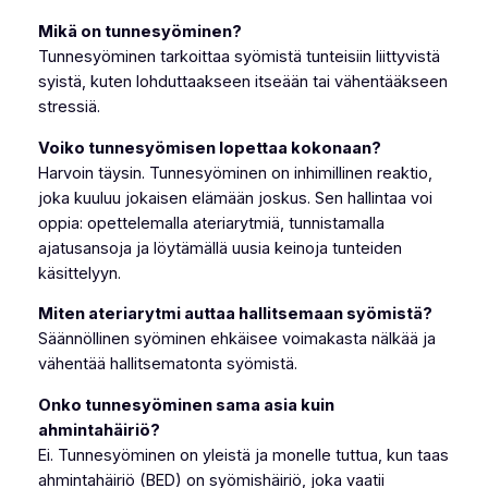
Mikä on tunnesyöminen?
Tunnesyöminen tarkoittaa syömistä tunteisiin liittyvistä
syistä, kuten lohduttaakseen itseään tai vähentääkseen
stressiä.
Voiko tunnesyömisen lopettaa kokonaan?
Harvoin täysin. Tunnesyöminen on inhimillinen reaktio,
joka kuuluu jokaisen elämään joskus. Sen hallintaa voi
oppia: opettelemalla ateriarytmiä, tunnistamalla
ajatusansoja ja löytämällä uusia keinoja tunteiden
käsittelyyn.
Miten ateriarytmi auttaa hallitsemaan syömistä?
Säännöllinen syöminen ehkäisee voimakasta nälkää ja
vähentää hallitsematonta syömistä.
Onko tunnesyöminen sama asia kuin
ahmintahäiriö?
Ei. Tunnesyöminen on yleistä ja monelle tuttua, kun taas
ahmintahäiriö (BED) on syömishäiriö, joka vaatii