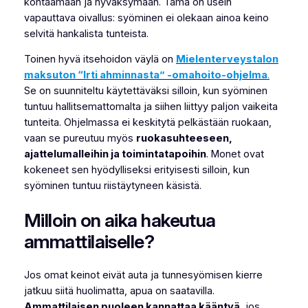
kohtaamaan ja hyväksymään. Tämä on usein
vapauttava oivallus: syöminen ei olekaan ainoa keino
selvitä hankalista tunteista.
Toinen hyvä itsehoidon väylä on
Mielenterveystalon
maksuton “Irti ahminnasta” -omahoito-ohjelma
.
Se on suunniteltu käytettäväksi silloin, kun syöminen
tuntuu hallitsemattomalta ja siihen liittyy paljon vaikeita
tunteita. Ohjelmassa ei keskitytä pelkästään ruokaan,
vaan se pureutuu myös
ruokasuhteeseen,
ajattelumalleihin ja toimintatapoihin
. Monet ovat
kokeneet sen hyödylliseksi erityisesti silloin, kun
syöminen tuntuu riistäytyneen käsistä.
Milloin on aika hakeutua
ammattilaiselle?
Jos omat keinot eivät auta ja tunnesyömisen kierre
jatkuu siitä huolimatta, apua on saatavilla.
Ammattilaisen puoleen kannattaa kääntyä
, jos